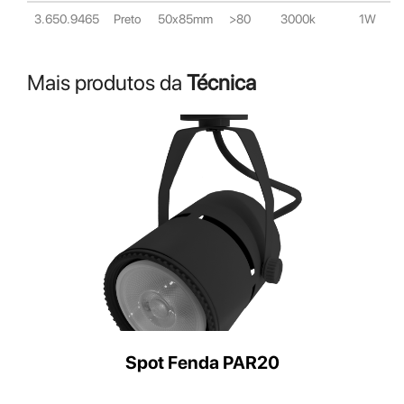
3.650.9465
Preto
50x85mm
>80
3000k
1W
Mais produtos da
Técnica
Spot Fenda PAR20