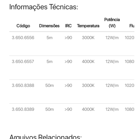
Informações Técnicas:
Potência
Código
Dimensões
IRC
Temperatura
(W)
Fluxo
3.650.6556
5m
>90
3000K
12W/m
1020lm
3.650.6557
5m
>90
4000K
12W/m
1080lm
3.650.8388
50m
>90
3000K
12W/m
1020lm
3.650.8389
50m
>90
4000K
12W/m
1080lm
Arquivos Relacionados: