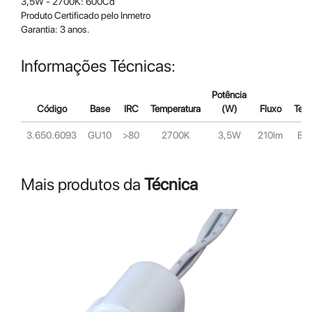
3,5W - 2700K: 600Cd
Produto Certificado pelo Inmetro
Garantia: 3 anos.
Informações Técnicas:
Potência
Código
Base
IRC
Temperatura
(W)
Fluxo
Ten
3.650.6093
GU10
>80
2700K
3,5W
210lm
Bivo
Mais produtos da
Técnica